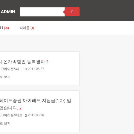
ADMIN
ist
타이틀
(20)
(1)
리 온가족할인 등록결과
2
X.T/아이폰&패드
2011.08.27
로 보기
레이드증권 아이패드 지원금(1차) 입
었습니다.
2
X.T/아이폰&패드
2011.08.26
로 보기