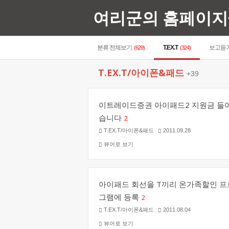
여리군의 홈페이지
분류 전체보기
T.EX.T
보고듣
(629)
(324)
T.EX.T/아이폰&패드
+39
이트레이드증권 아이패드2 지원금 들
습니다
2
T.EX.T/아이폰&패드
2011.09.28
뷰어로 보기
아이패드 회선을 T끼리 온가족할인 프
그램에 등록
2
T.EX.T/아이폰&패드
2011.08.04
뷰어로 보기