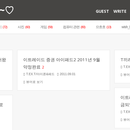
~♡
GUEST
WRITE
기
사진
게임
컴퓨터 관련
므흐흐
wish_l
(72)
(60)
(59)
(80)
(13)
어왔
이트레이드 증권 아이패드2 2011년 9월
T끼
약정완료
2
T.E
T.EX.T/아이폰&패드
2011.09.01
뷰어
뷰어로 보기
이트
로
금되
T.E
뷰어