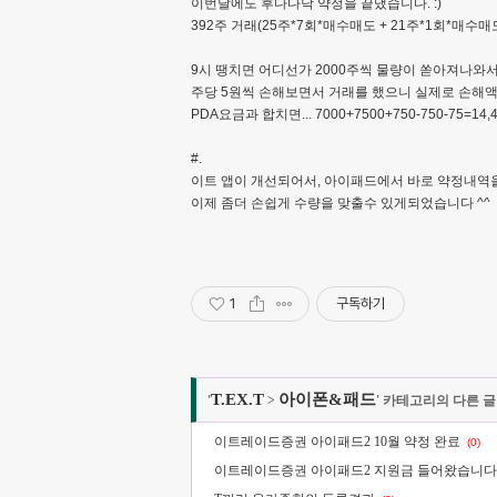
이번달에도 후다다닥 약정을 끝냈습니다. :)
392주 거래(25주*7회*매수매도 + 21주*1회*매수
9시 땡치면 어디선가 2000주씩 물량이 쏟아져나와서 
주당 5원씩 손해보면서 거래를 했으니 실제로 손해액은 
PDA요금과 합치면... 7000+7500+750-750-75=
#.
이트 앱이 개선되어서, 아이패드에서 바로 약정내역을
이제 좀더 손쉽게 수량을 맞출수 있게되었습니다 ^^
1
구독하기
T.EX.T
아이폰&패드
'
>
' 카테고리의 다른 글
이트레이드증권 아이패드2 10월 약정 완료
(0)
이트레이드증권 아이패드2 지원금 들어왔습니다