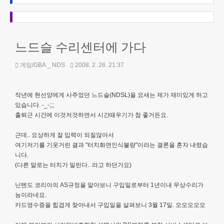
느드슬 수리센터에 가다
게임/GBA _ NDS
2008. 2. 26. 21:37
작년에 현선양에게 사주었던 느드슬(NDSL)을 요새는 제가 재미있게 하고
있습니다. -_-;;;
출퇴근 시간에 이것저것하면서 시간때우기가 참 좋거든요.
근데.. 요상하게 잘 입력이 되질않아서
여기저기를 기웃거린 결과 "터치화면인식불량"이라는 결론을 혼자 내렸습
니다.
(다른 말로는 터치가 밀린다.. 라고 하던가요)
닌텐도 코리아의 AS규정을 알아보니 구입일로부터 1년이내 무상수리가
능이라네요.
카드영수증을 힙겹게 찾아내서 구입일을 살펴보니 3월 17일. 오오오오오