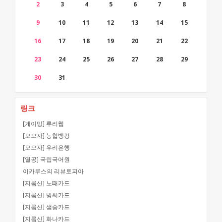
2
3
4
5
6
7
8
9
10
11
12
13
14
15
16
17
18
19
20
21
22
23
24
25
26
27
28
29
30
31
링크
[게이밍] 루리웹
[모으자] 농협뱅킹
[모으자] 우리은행
[열공] 국립국어원
이카루스의 리뷰토피아
[지름신] 노때카드
[지름신] 빙씨카드
[지름신] 샘숭카드
[지름신] 화나카드