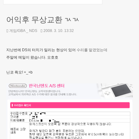
어익후 무상교환 ㄳㄳ
게임/GBA _ NDS
2008. 3. 10. 13:32
지난번에 DS의 터치가 밀리는 현상이 있어
수리를 맡겼었는데
주말에 메일이 왔습니다. 오호호
닌코 쵝오! +_+b