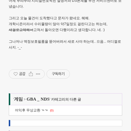
어제 부랴부랴 시리얼번호찍힌 설명서와 DS본체를 부천 서비스센터로 보
냈습니다.
그리고 오늘 물건이 도착했다고 문자가 왔네요. 헤헤.
개학시즌이라서 수리물량이 많아 약7일정도 걸린다고는 하는데,
새걸로교체해서
고쳐서 돌아오면 다행이라고 생각합니다. 네. :)
그나저나 액정보호필름을 뜯어버려서 새로 사야 하는데.. 으음... 어디껄로
사지. -_-
공감
구독하기
게임
GBA _ NDS
'
>
' 카테고리의 다른 글
어익후 무상교환 ㄳㄳ
(0)