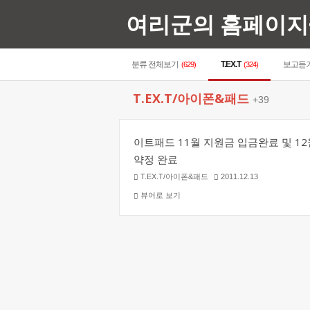
여리군의 홈페이지
분류 전체보기
T.EX.T
보고듣
(629)
(324)
T.EX.T/아이폰&패드
+39
이트패드 11월 지원금 입금완료 및 12
약정 완료
T.EX.T/아이폰&패드
2011.12.13
뷰어로 보기