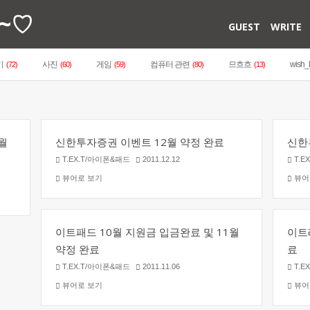
~♡
GUEST
WRITE
기
사진
게임
컴퓨터 관련
므흐흐
wish_l
(72)
(60)
(59)
(80)
(13)
월
신한투자증권 이벤트 12월 약정 완료
신한
T.EX.T/아이폰&패드
2011.12.12
T.E
뷰어로 보기
뷰어
이트패드 10월 지원금 입금완료 및 11월
이트
약정 완료
료
T.EX.T/아이폰&패드
2011.11.06
T.E
뷰어로 보기
뷰어