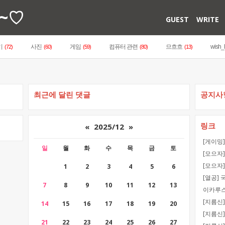
~♡
GUEST
WRITE
기
사진
게임
컴퓨터 관련
므흐흐
wish_l
(72)
(60)
(59)
(80)
(13)
최근에 달린 댓글
공지사
링크
«
2025/12
»
[게이밍
일
월
화
수
목
금
토
[모으자
[모으자
1
2
3
4
5
6
[열공]
7
8
9
10
11
12
13
이카루
[지름신
14
15
16
17
18
19
20
[지름신
21
22
23
24
25
26
27