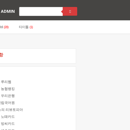
ADMIN
ist
타이틀
(20)
(1)
항
] 루리웹
] 농협뱅킹
] 우리은행
 국립국어원
스의 리뷰토피아
] 노때카드
] 빙씨카드