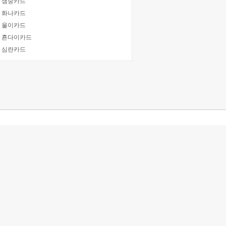
] 샘숭카드
] 화나카드
] 울이카드
] 횬다이카드
] 심란카드